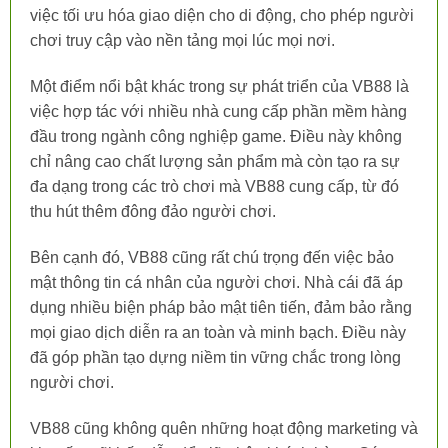
việc tối ưu hóa giao diện cho di động, cho phép người
chơi truy cập vào nền tảng mọi lúc mọi nơi.
Một điểm nổi bật khác trong sự phát triển của VB88 là
việc hợp tác với nhiều nhà cung cấp phần mềm hàng
đầu trong ngành công nghiệp game. Điều này không
chỉ nâng cao chất lượng sản phẩm mà còn tạo ra sự
đa dạng trong các trò chơi mà VB88 cung cấp, từ đó
thu hút thêm đông đảo người chơi.
Bên cạnh đó, VB88 cũng rất chú trọng đến việc bảo
mật thông tin cá nhân của người chơi. Nhà cái đã áp
dụng nhiều biện pháp bảo mật tiên tiến, đảm bảo rằng
mọi giao dịch diễn ra an toàn và minh bạch. Điều này
đã góp phần tạo dựng niềm tin vững chắc trong lòng
người chơi.
VB88 cũng không quên những hoạt động marketing và