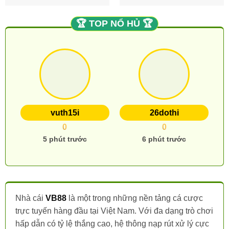
🏆 TOP NỔ HỦ 🏆
vuth15i
26dothi
0
0
5 phút trước
6 phút trước
Nhà cái
VB88
là một trong những nền tảng cá cược
trực tuyến hàng đầu tại Việt Nam. Với đa dạng trò chơi
hấp dẫn có tỷ lệ thắng cao, hệ thông nạp rút xử lý cực