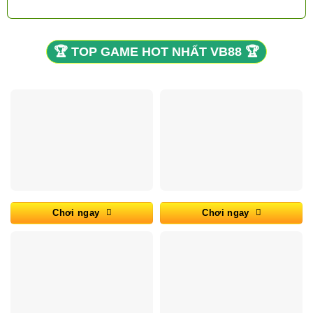
🏆 TOP GAME HOT NHẤT VB88 🏆
Chơi ngay
Chơi ngay