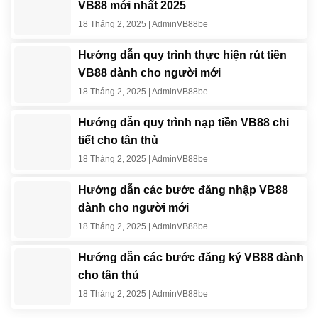
VB88 mới nhất 2025
18 Tháng 2, 2025 | AdminVB88be
Hướng dẫn quy trình thực hiện rút tiền
VB88 dành cho người mới
18 Tháng 2, 2025 | AdminVB88be
Hướng dẫn quy trình nạp tiền VB88 chi
tiết cho tân thủ
18 Tháng 2, 2025 | AdminVB88be
Hướng dẫn các bước đăng nhập VB88
dành cho người mới
18 Tháng 2, 2025 | AdminVB88be
Hướng dẫn các bước đăng ký VB88 dành
cho tân thủ
18 Tháng 2, 2025 | AdminVB88be